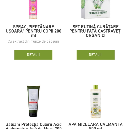
SPRAY „PIEPTĂNARE
SET RUTINĂ CURĂȚARE
UȘOARĂ” PENTRU COPII 200
PENTRU FAȚĂ CASTRAVEȚI
ml
ORGANICI
Cu extract din frunze de căpșuni
DETALII
DETALII
Balsam Protecția Culorii Acid
APĂ MICELARĂ CALMANTĂ
Hialuronic + Apă de Mere 200
500 ml