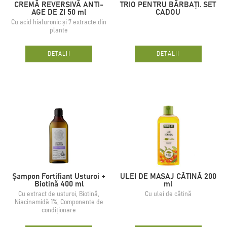
CREMĂ REVERSIVĂ ANTI-
TRIO PENTRU BĂRBAȚI. SET
AGE DE ZI 50 ml
CADOU
Cu acid hialuronic și 7 extracte din
plante
DETALII
DETALII
Șampon Fortifiant Usturoi +
ULEI DE MASAJ CĂTINĂ 200
Biotină 400 ml
ml
Cu extract de usturoi, Biotină,
Cu ulei de cătină
Niacinamidă 1%, Componente de
condiționare