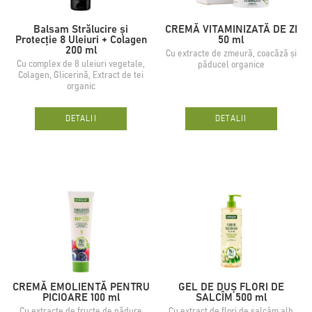
Balsam Strălucire și
CREMĂ VITAMINIZATĂ DE ZI
Protecție 8 Uleiuri + Colagen
50 ml
200 ml
Сu extracte de zmeură, coacăză și
Cu complex de 8 uleiuri vegetale,
păducel organice
Colagen, Glicerină, Extract de tei
organic
DETALII
DETALII
CREMĂ EMOLIENTĂ PENTRU
GEL DE DUȘ FLORI DE
PICIOARE 100 ml
SALCÎM 500 ml
Cu extracte de fructe de pădure
Cu extract de flori de salcâm alb