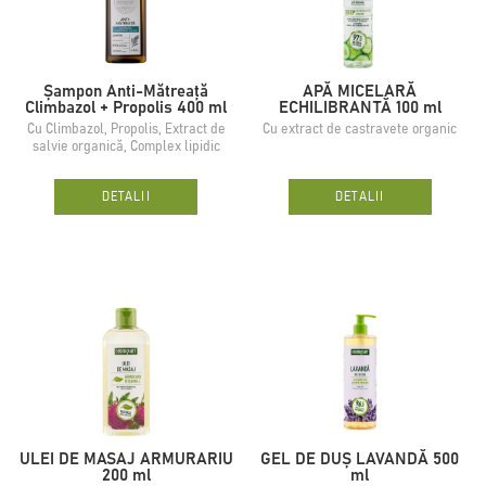
Șampon Anti-Mătreață
APĂ MICELARĂ
Climbazol + Propolis 400 ml
ECHILIBRANTĂ 100 ml
Cu Climbazol, Propolis, Extract de
Сu extract de castravete organic
salvie organică, Complex lipidic
DETALII
DETALII
ULEI DE MASAJ ARMURARIU
GEL DE DUȘ LAVANDĂ 500
200 ml
ml