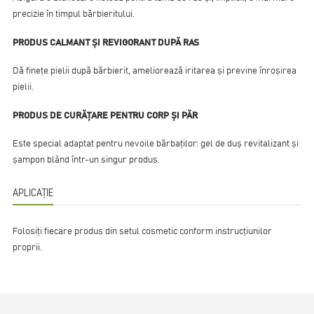
precizie în timpul bărbieritului.
PRODUS CALMANT ȘI REVIGORANT DUPĂ RAS
Dă finețe pielii după bărbierit, ameliorează iritarea și previne înroșirea
pielii.
PRODUS DE CURĂȚARE PENTRU CORP ȘI PĂR
Este special adaptat pentru nevoile bărbaților: gel de duș revitalizant și
șampon blând într-un singur produs.
APLICAȚIE
Folosiți fiecare produs din setul cosmetic conform instrucțiunilor
proprii.