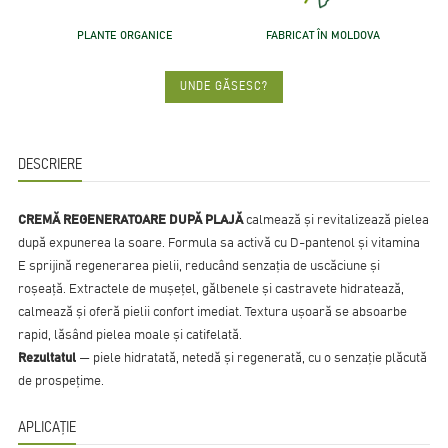
PLANTE ORGANICE
FABRICAT ÎN MOLDOVA
UNDE GĂSESC?
DESCRIERE
CREMĂ REGENERATOARE DUPĂ PLAJĂ
calmează și revitalizează pielea
după expunerea la soare. Formula sa activă cu D-pantenol și vitamina
E sprijină regenerarea pielii, reducând senzația de uscăciune și
roșeață. Extractele de mușețel, gălbenele și castravete hidratează,
calmează și oferă pielii confort imediat. Textura ușoară se absoarbe
rapid, lăsând pielea moale și catifelată.
Rezultatul
— piele hidratată, netedă și regenerată, cu o senzație plăcută
de prospețime.
APLICAȚIE