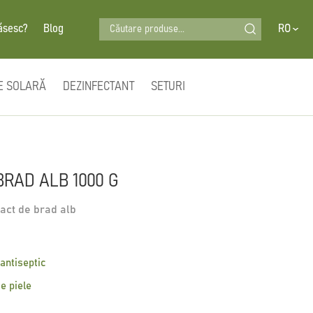
Căutare produse...
ăsesc?
Blog
RO
E SOLARĂ
DEZINFECTANT
SETURI
BRAD ALB 1000 G
ract de brad alb
e
 antiseptic
de piele