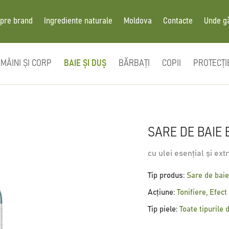
pre brand
Ingrediente naturale
Moldova
Contacte
Unde g
MÂINI ȘI CORP
BAIE ȘI DUȘ
BĂRBAȚI
COPII
PROTECȚI
SARE DE BAIE 
cu ulei esențial și ext
Tip produs:
Sare de bai
Acțiune:
Tonifiere, Efect
Tip piele:
Toate tipurile 