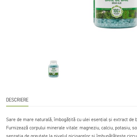
DESCRIERE
Sare de mare naturală, îmbogățită cu ulei esențial și extract de br
Furnizează corpului minerale vitale: magneziu, calciu, potasiu, sod
senzația de greutate la nivelul picioarelor și îmbunătățește circu