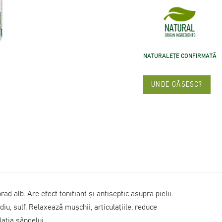
NATURALEȚE CONFIRMATĂ
UNDE GĂSESC?
ad alb. Are efect tonifiant și antiseptic asupra pielii.
iu, sulf. Relaxează mușchii, articulațiile, reduce
lația sângelui.