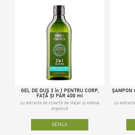
GEL DE DUȘ 3 în 1 PENTRU CORP,
ȘAMPON C
FAȚĂ ȘI PĂR 400 ml
cu extracte de scoarță de stejar și melisa
cu extract
organică
DETALII