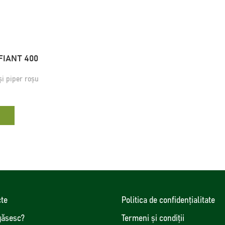
FIANT 400
și piper roșu
te
Politica de confidenţialitate
găsesc?
Termeni și condiții