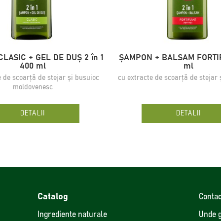
LASIC + GEL DE DUȘ 2 în 1
ȘAMPON + BALSAM FORTI
400 ml
ml
e de scoarță de stejar și busuioc
cu extracte de scoarță de stejar 
moldovenesc
DETALII
DETALII
Catalog
Contac
Ingrediente naturale
Unde 