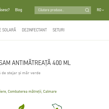
Căutare produse...
ăsesc?
Blog
RO
E SOLARĂ
DEZINFECTANT
SETURI
SAM ANTIMĂTREAȚĂ 400 ML
ă de stejar și măr verde
fiere, Combaterea mătreții, Calmare