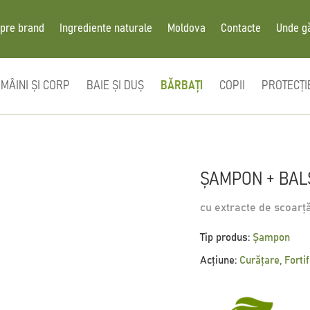
pre brand
Ingrediente naturale
Moldova
Contacte
Unde g
MÂINI ȘI CORP
BAIE ȘI DUȘ
BĂRBAȚI
COPII
PROTECȚI
ȘAMPON + BAL
cu extracte de scoarț
Tip produs:
Șampon
Acțiune:
Curățare, Forti