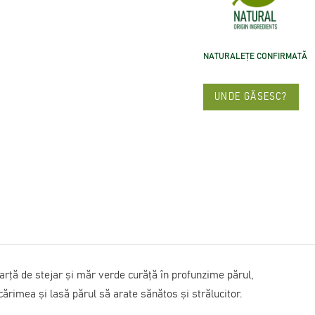
NATURALEȚE CONFIRMATĂ
UNDE GĂSESC?
arță de stejar și măr verde curăță în profunzime părul,
rimea și lasă părul să arate sănătos și strălucitor.