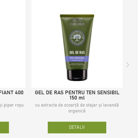
FIANT 400
GEL DE RAS PENTRU TEN SENSIBIL
G
150 ml
cu
și piper roșu
cu extracte de scoarță de stejar și lavandă
organică
DETALII