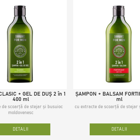
LASIC + GEL DE DUȘ 2 în 1
ȘAMPON + BALSAM FORTI
400 ml
ml
e de scoarță de stejar și busuioc
cu extracte de scoarță de stejar 
moldovenesc
DETALII
DETALII