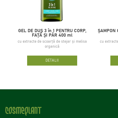
GEL DE DUȘ 3 în 1 PENTRU CORP,
ȘAMPON C
FAȚĂ ȘI PĂR 400 ml
cu extracte de scoarță de stejar și melisa
cu extract
organică
DETALII