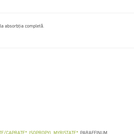
 la absorbția completă.
TE/CAPRATE*, ISOPROPYL MYRISTATE*
, PARAFFINUM