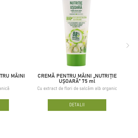
TRU MÂINI
CREMĂ PENTRU MÂINI „NUTRIȚIE
CRE
UȘOARĂ” 75 ml
anică
Cu extract de flori de salcâm alb organic
C
DETALII