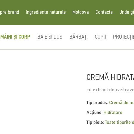
pre brand
Ingrediente naturale
Moldova
Contacte
Unde g
MÂINI ȘI CORP
BAIE ȘI DUȘ
BĂRBAȚI
COPII
PROTECȚI
CREMĂ HIDRATA
cu extract de castrav
Tip produs:
Cremă de mâ
Acțiune:
Hidratare
Tip piele:
Toate tipurile 