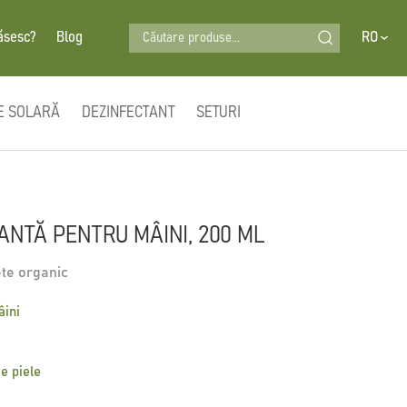
Căutare produse...
ăsesc?
Blog
RO
E SOLARĂ
DEZINFECTANT
SETURI
NTĂ PENTRU MÂINI, 200 ML
ete organic
ini
de piele