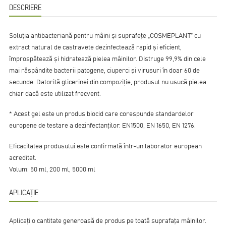
DESCRIERE
Soluția antibacteriană pentru mâini și suprafețe „COSMEPLANT” cu
extract natural de castravete dezinfectează rapid și eficient,
împrospătează și hidratează pielea mâinilor. Distruge 99,9% din cele
mai răspândite bacterii patogene, ciuperci și virusuri în doar 60 de
secunde. Datorită glicerinei din compoziție, produsul nu usucă pielea
chiar dacă este utilizat frecvent.
* Acest gel este un produs biocid care corespunde standardelor
europene de testare a dezinfectanților: EN1500, EN 1650, EN 1276.
Eficacitatea produsului este confirmată într-un laborator european
acreditat.
Volum: 50 ml, 200 ml, 5000 ml
APLICAȚIE
Aplicați o cantitate generoasă de produs pe toată suprafața mâinilor.