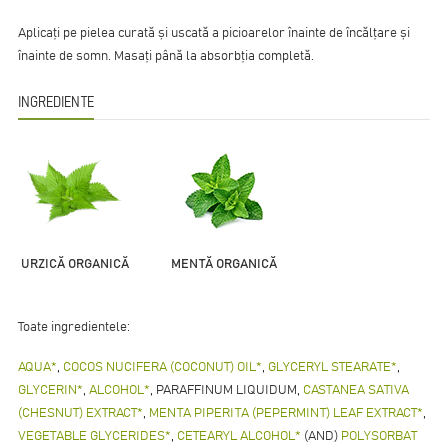
Aplicați pe pielea curată și uscată a picioarelor înainte de încălțare și
înainte de somn. Masați până la absorbția completă.
INGREDIENTE
URZICĂ ORGANICĂ
MENTĂ ORGANICĂ
Toate ingredientele:
AQUA*
,
COCOS NUCIFERA (COCONUT) OIL*
,
GLYCERYL STEARATE*
,
GLYCERIN*
,
ALСOHOL*
, PARAFFINUM LIQUIDUM,
CASTANEA SATIVA
(CHESNUT) EXTRACT*
,
MENTA PIPERITA (PEPERMINT) LEAF EXTRACT*
,
VEGETABLE GLYCERIDES*
,
CETEARYL ALCOHOL*
(AND)
POLYSORBAT