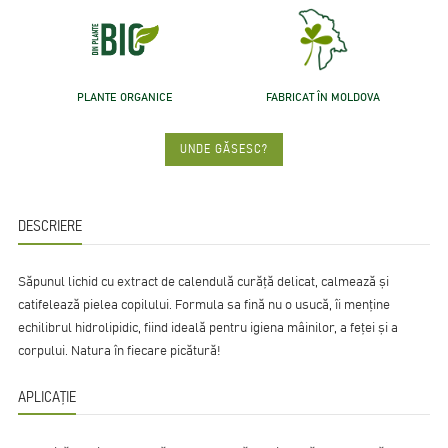
PLANTE ORGANICE
FABRICAT ÎN MOLDOVA
UNDE GĂSESC?
DESCRIERE
Săpunul lichid cu extract de calendulă curăţă delicat, calmează şi
catifelează pielea copilului. Formula sa fină nu o usucă, îi menţine
echilibrul hidrolipidic, fiind ideală pentru igiena mâinilor, a feţei şi a
corpului. Natura în fiecare picătură!
APLICAȚIE