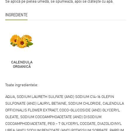
Se aplică pe pielea umedă, se spumează, apoi se clătește cu apă.
INGREDIENTE
CALENDULA
ORGANICĂ
Toate ingredientele:
AQUA, SODIUM LAURETH SULFATE (AND) SODIUM C14-16 OLEFIN
SULFONATE (AND) LAURYL BETAINE, SODIUM CHLORIDE, CALENDULA
OFFICINALIS FLOWER EXTRACT, COCO-GLUCOSIDE (AND) GLYCERYL
OLEATE, SODIUM COCOAMPHOACETATE (AND) DISODIUM
COCOAMPHODIACETATE, PEG – 7 GLYCERYL COCOATE, DIAZOLIDINYL
UREA (AND) SODIUM BENZOATE (AND) POTASSIUM SORBATE, PARFUM,