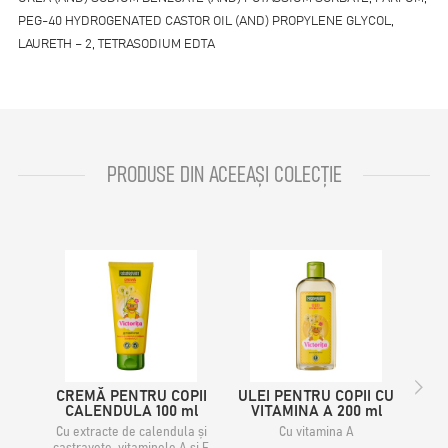
PEG-40 HYDROGENATED CASTOR OIL (AND) PROPYLENE GLYCOL,
LAURETH – 2, TETRASODIUM EDTA
PRODUSE DIN ACEEAȘI COLECȚIE
CREMĂ PENTRU COPII
ULEI PENTRU COPII CU
ŞAM
CALENDULA 100 ml
VITAMINA A 200 ml
CU 
Cu extracte de calendula și
Cu vitamina A
Cu 
castravete, vitaminele A și E