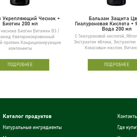
м Укрепляющий Чеснок +
Бальзам Защита Цв
Биотин 200 мл
Гиалуроновая Кислота +
Вода 200 мл
 чеснока Биотин Витамин B3 /
С Гиалуроновой кислотой, Ябло
намид Кватернизированный
Экстрактом яблока, Экстрактом
й протеин Кондиционирующие
Кокосовым маслом, Вита
компоненты
ПОДРОБНЕЕ
ПОДРОБНЕЕ
Каталог продуктов
Контакт
Натуральные ингредиенты
Где купи