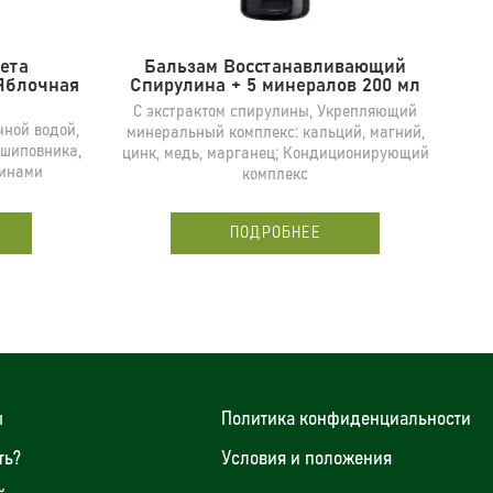
ета
Бальзам Восстанавливающий
Б
 Яблочная
Спирулина + 5 минералов 200 мл
С экстрактом спирулины, Укрепляющий
С
чной водой,
минеральный комплекс: кальций, магний,
 шиповника,
цинк, медь, марганец; Кондиционирующий
минами
комплекс
ПОДРОБНЕЕ
ы
Политика конфиденциальности
ть?
Условия и положения