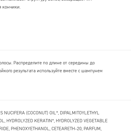
я кончики.
лосы. Распределите по длине от середины до
ойкого результата используйте вместе с шампунем
S NUCIFERA (COCONUT) OIL*, DIPALMITOYLETHYL
L, HYDROLYZED KERATIN*, HYDROLYZED VEGETABLE
RIDE, PHENOXYETHANOL, CETEARETH-20, PARFUM,