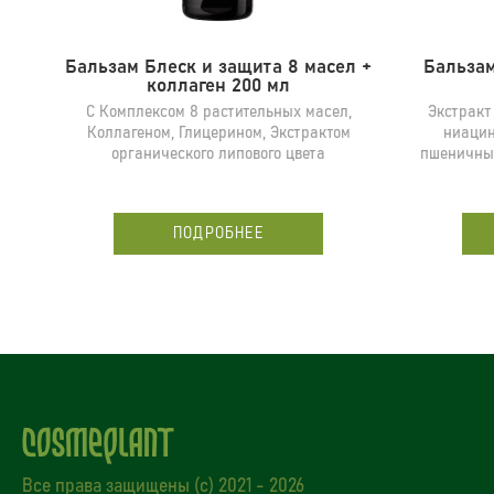
Бальзам Блеск и защита 8 масел +
Бальза
коллаген 200 мл
С Комплексом 8 растительных масел,
Экстракт
Коллагеном, Глицерином, Экстрактом
ниаци
органического липового цвета
пшеничны
ПОДРОБНЕЕ
Все права защищены (с) 2021 - 2026