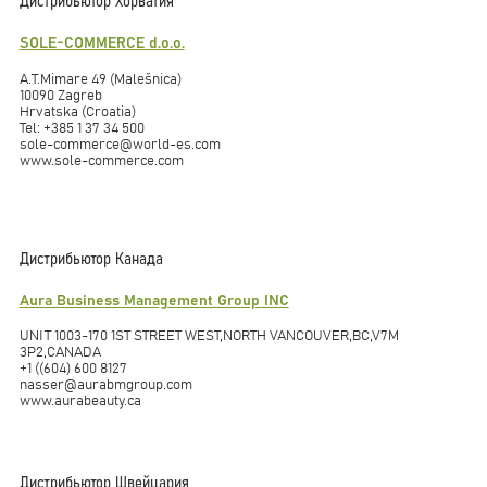
Дистрибьютор Хорватия
SOLE-COMMERCE d.o.o.
A.T.Mimare 49 (Malešnica)
10090 Zagreb
Hrvatska (Croatia)
Tel: +385 1 37 34 500
sole-commerce@world-es.com
www.sole-commerce.com
Дистрибьютор Канада
Aura Business Management Group INC
UNIT 1003-170 1ST STREET WEST,NORTH VANCOUVER,BC,V7M
3P2,CANADA
+1 ((604) 600 8127
nasser@aurabmgroup.com
www.aurabeauty.ca
Дистрибьютор Швейцария