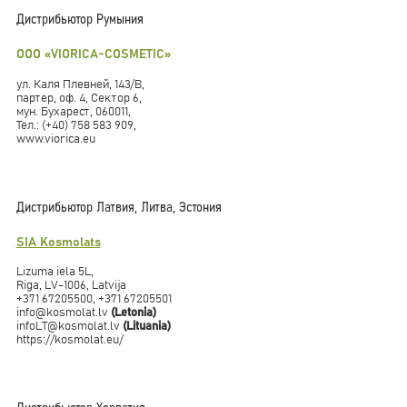
Дистрибьютор Румыния
ООО «VIORICA-COSMETIC»
ул. Каля Плевней, 143/B,
партер, оф. 4, Сектор 6,
мун. Бухарест, 060011,
Тел.: (+40) 758 583 909,
www.viorica.eu
Дистрибьютор Латвия, Литва, Эстония
SIA Kosmolats
Lizuma iela 5L,
Riga, LV-1006, Latvija
+371 67205500, +371 67205501
info@kosmolat.lv
(Letonia)
infoLT@kosmolat.lv
(Lituania)
https://kosmolat.eu/